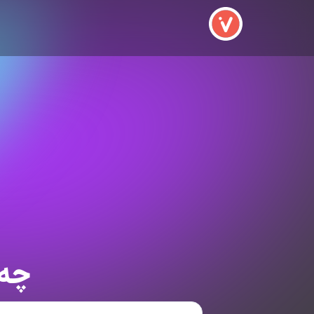
م
چه 