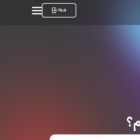
ورود
م؟